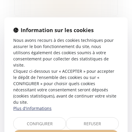
CONVOCATION PAR OFFICIER DE POLICE
JUDICIAIRE – COPJ
COMPARUTION SUR RECONNAISSANCE
Information sur les cookies
PRÉALABLE DE CULPABILITÉ – CRPC
Nous avons recours à des cookies techniques pour
assurer le bon fonctionnement du site, nous
DÉFERREMENT DEVANT LE PROCUREUR
utilisons également des cookies soumis à votre
– COMPARUTION IMMÉDIATE –
consentement pour collecter des statistiques de
COMPARUTION À DÉLAI DIFFÉRÉ -
visite.
PLACEMENT SOUS CONTRÔLE
Cliquez ci-dessous sur « ACCEPTER » pour accepter
JUDICIAIRE
le dépôt de l'ensemble des cookies ou sur «
CONFIGURER » pour choisir quels cookies
MISE EN EXAMEN - OUVERTURE
nécessitant votre consentement seront déposés
D’INFORMATION JUDICIAIRE
(cookies statistiques), avant de continuer votre visite
du site.
Plus d'informations
COUR D’ASSISES – COUR CRIMINELLE
CONFIGURER
REFUSER
AMÉNAGEMENT DE PEINE –