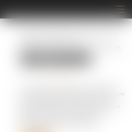
Violences faites aux enfants en
milieu scolaire : des
dysfonctionnements structurels
Droit pénal
Droit pénal des mineurs
Publié le :
15/07/2025
Source :
www.vie-publique.fr
La commission d'enquête sur les modalités du
contrôle de l'État et de la prévention des violences
dans les établissements scolaires a rendu son
rapport le 2 juillet 2025. Des dysfonctionnements
structurels, qui vont bien au-delà du cas de
Bétharram à l'origine de la commission
parlementaire, sont mis en évidence...