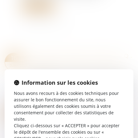
Lire la suite
TUTELLE ET CONFLIT FAMILIAL : QUELLE PLACE POUR LA FAMILLE ?
16
Droit de la famille, des personnes et de leur
JUIL.
patrimoine
En matière de protection juridique des majeurs,
Information sur les cookies
les articles 449 et 450 du Code civil prévoient
que la tutelle familiale doit être préférée à celle
Nous avons recours à des cookies techniques pour
exercée par un mandataire jud...
assurer le bon fonctionnement du site, nous
Lire la suite
utilisons également des cookies soumis à votre
PRISE ILLÉGALE D’INTÉRÊTS : DERNIÈRES PRÉCISIONS SUR LE POINT DU DÉPART DU DÉLAI DE LA PRESCRIPTION
15
consentement pour collecter des statistiques de
Droit pénal
/
(NPU) Infraction
visite.
JUIL.
Cliquez ci-dessous sur « ACCEPTER » pour accepter
Selon l’article 432-12 du Code pénal, la prise
le dépôt de l'ensemble des cookies ou sur «
illégale d’intérêts est le fait, pour une personne