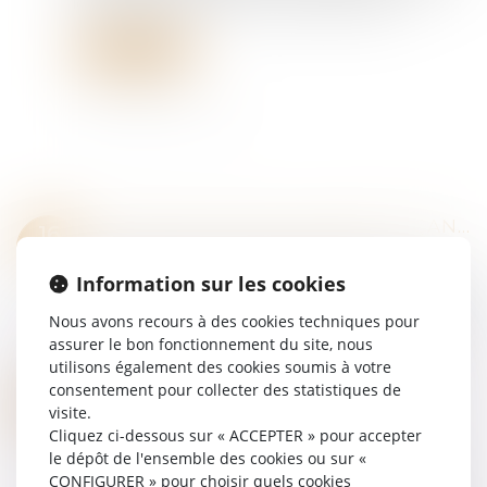
lecture, le 28 janvier, une loi créant ce délit...
Lire la suite
PROPOSITION DE LOI RENFORÇANT LA LUTTE CONTRE LES FRAUDES AUX AIDES PUBLIQUES
16
Droit pénal
/
Droit pénal des affaires
AVR.
Information sur les cookies
La proposition de loi entend mieux lutter contre
les fraudes aux aides publiques, notamment en
Nous avons recours à des cookies techniques pour
matière de rénovation énergétique (label RGE,
assurer le bon fonctionnement du site, nous
agrément "Mon accompagnateur Rénov',...
utilisons également des cookies soumis à votre
Lire la suite
consentement pour collecter des statistiques de
MINEURS VIOLENTS : QUE PRÉVOIT L'ARTICLE 227-17 DU CODE PÉNAL CONTRE LES PARENTS ?
14
visite.
Droit pénal
/
Droit pénal des mineurs
AVR.
Cliquez ci-dessous sur « ACCEPTER » pour accepter
Face à la hausse des violences commises par
le dépôt de l'ensemble des cookies ou sur «
des mineurs, Bruno Retailleau, ministre de
CONFIGURER » pour choisir quels cookies