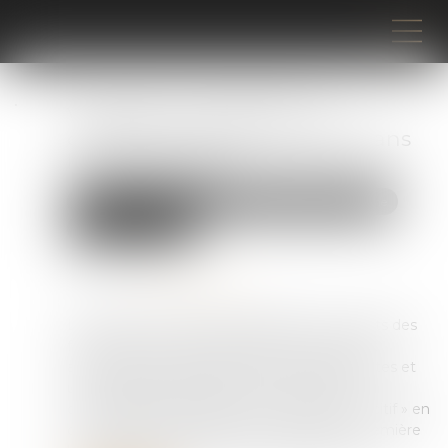
Violences conjugales : le «
contrôle coercitif » bientôt dans
le Code pénal ?
Droit de la famille, des personnes et de leur patrimoine
Violences familiales
Publié le :
11/04/2025
Source :
www.publicsenat.fr
Le jeudi 20 mars 2025, la délégation aux droits des
femmes et la commission des Lois du Sénat
auditionnaient des chercheurs, des magistrates et
un colonel de gendarmerie au sujet de la
consécration de la notion de « contrôle coercitif » en
droit français. Les députés ont adopté en première