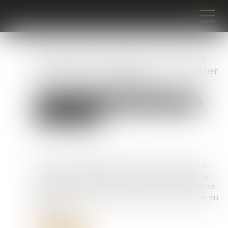
Violences conjugales : une aide
financière d’urgence pour quitter
le domicile en sécurité
Droit de la famille, des personnes et de leur patrimoine
Violences familiales
Publié le :
21/05/2026
Source :
www.caf.fr
Depuis le 1er décembre 2023, la Caf propose une
aide financière d’urgence (AVVC) pour permettre
aux personnes victimes de violences conjugales de
quitter rapidement leur domicile et de se mettre en
sécurité...