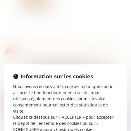
Lire la suite
LA RECONNAISSANCE DU PRÉJUDICE PSYCHIQUE DES VICTIMES DE VIOLS COMME DOMMAGE CORPOREL
27
Droit des dommages corporels
/
Infraction
MAI
En matière de responsabilité civile
extracontractuelle, l’action en réparation d’un
Information sur les cookies
dommage corporel se prescrit à compter de la
consolidation du dommage. Ce principe,
Nous avons recours à des cookies techniques pour
consacré...
assurer le bon fonctionnement du site, nous
Lire la suite
utilisons également des cookies soumis à votre
HARCÈLEMENT CONJUGAL ET RETRAIT DE L’EXERCICE DE L’AUTORITÉ PARENTALE
26
consentement pour collecter des statistiques de
Droit pénal
MAI
visite.
L’autorité parentale est exercée dans l’intérêt de
Cliquez ci-dessous sur « ACCEPTER » pour accepter
l’enfant et peut faire l’objet d’un retrait lorsque le
le dépôt de l'ensemble des cookies ou sur «
comportement d’un parent compromet cet
CONFIGURER » pour choisir quels cookies