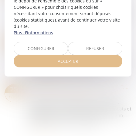
le dépôt de l'ensemble des cookies ou sur «
CONFIGURER » pour choisir quels cookies
La Mission interministérielle de lutte contre les
nécessitant votre consentement seront déposés
drogues et les conduites addictives (MILDECA)
(cookies statistiques), avant de continuer votre visite
publie les résultats de l’enquête scientifique «
du site.
Violences sexistes et sexuelles...
Plus d'informations
Lire la suite
ADMISSION DE LA PROLONGATION DE LA DÉTENTION PROVISOIRE PAR VISIOCONFÉRENCE
29
Droit pénal
/
Droit pénal des mineurs
CONFIGURER
REFUSER
OCT.
Dans cette affaire, le prévenu, alors âgé de 17
ACCEPTER
ans, avait été placé en examen du chef de vol
avec violences ayant entraîné la mort, et placé
en détention provisoire en 2019. Il...
Lire la suite
EN MATIÈRE PÉNALE, L'AVOCAT DOIT IMPÉRATIVEMENT UTILISER UNE ADRESSE ÉLECTRONIQUE CONFORME POUR COMMUNIQUER AVEC LA JURIDICTION
25
Droit pénal
/
Procédure pénale
OCT.
En matière de procédure pénale, les règles
encadrant la communication entre les avocats et
les juridictions sont strictement régulées afin
d’assurer la sécurité et la traçabilit...
Lire la suite