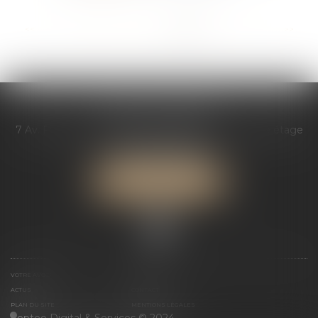
...
<<
<
38
39
40
41
42
43
44
>
>>
AGATHE GÉREAU
7 Av. François Mitterrand, Les bureaux de l’étoile, 2è étage
72000 LE MANS
Tél :
07 66 44 04 22
NOUS LOCALISER
VOTRE AVOCATE
EXPERTISES
ACTUS
CONTACT
PLAN DU SITE
MENTIONS LÉGALES
Septeo Digital & Services © 2024