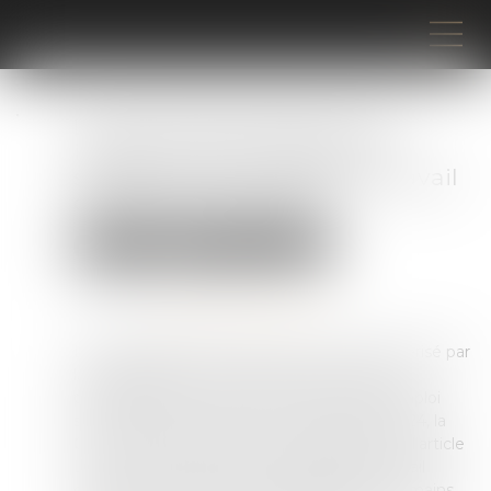
Le travail dissimulé et profit
illégal tiré de la différence
salariale et de la durée de travail
des salariés étrangers
Droit pénal
Droit pénal des affaires
Publié le :
30/10/2024
Source :
www.lemag-juridique.com
Le travail dissimulé constitue un délit caractérisé par
la dissimulation intentionnelle d’une activité
professionnelle ou de tout ou partie d’un emploi
salarié. Dans un arrêt rendu le 16 octobre 2024, la
Cour de cassation affirme, en application de l’article
L.8224-5 du Code du travail réprimant le travail
dissimulé, que dans le cas de travailleurs roumains