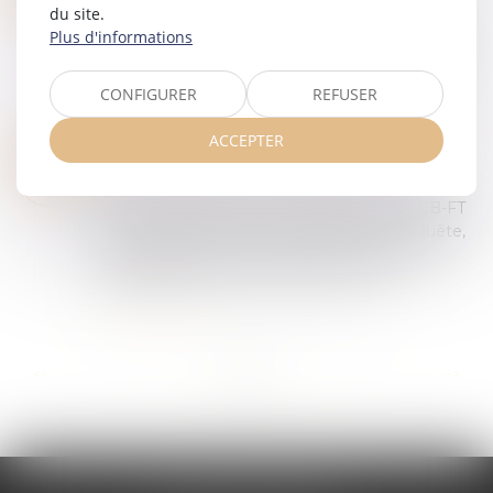
Droit pénal
/
Procédure pénale
du site.
JUIN
Plus d'informations
Dans une affaire de recel d’œuvres d’art, la Cour
de cassation s’est prononcée sur la nature
juridique des données issues de l’exploitation
CONFIGURER
REFUSER
d’un téléphone portable. Le prévenu a...
Lire la suite
ACCEPTER
UNE NOUVELLE AUTORITÉ EUROPÉENNE POUR LUTTER CONTRE LE BLANCHIMENT D’ARGENT
25
Droit pénal
/
Droit pénal des affaires
JUIN
Au 1er juillet 2025, une nouvelle autorité LCB-FT
dotée de pouvoirs de surveillance et d’enquête,
contribuera à la lutte contre les réseaux de
blanchiment et de financement du t...
Lire la suite
...
...
<<
<
15
16
17
18
19
20
21
>
>>