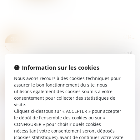
NARCOTRAFIC ET CRIMINALITÉ ORGANISÉE : RETOUR SUR LES MESURES PHARES DE LA LOI DU 13 JUIN 2025
02
Droit pénal
/
Droit pénal des affaires
JUIL.
La loi du 13 juin 2025 renforce considérablement
l’arsenal juridique et institutionnel français dans la
lutte contre la criminalité organisée, et en
Information sur les cookies
particulier le narcotrafic....
Nous avons recours à des cookies techniques pour
Lire la suite
assurer le bon fonctionnement du site, nous
JUSTICE DES MINEURS : PUBLICATION DE LA LOI ATTAL
30
utilisons également des cookies soumis à votre
Droit pénal
/
Droit pénal des mineurs
JUIN
consentement pour collecter des statistiques de
La loi n° 2025-568 du 23 juin 2025 visant à
visite.
renforcer l’autorité de la justice à l’égard des
Cliquez ci-dessous sur « ACCEPTER » pour accepter
mineurs délinquants et de leurs parents a été
le dépôt de l'ensemble des cookies ou sur «
publiée au Journal officiel du 24 juin...
CONFIGURER » pour choisir quels cookies
Lire la suite
nécessitant votre consentement seront déposés
MOYENS DE PREUVE OU ACTES DE PROCÉDURE ? LA COUR DE CASSATION TRACE LA FRONTIÈRE !
27
(cookies statistiques), avant de continuer votre visite