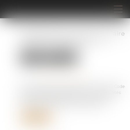
Réhabilitation du casier judiciaire
: les peines définitives sont
également effacées
Droit pénal
(NPU) Infraction
Publié le :
30/06/2025
Source :
www.lemag-juridique.com
Conformément aux articles 133-13 et 133-16 du Code
pénal, la réhabilitation légale efface les incapacités
et déchéances résultant d’une condamnation
pénale, sauf expressions prévues par la loi...
Lire la suite