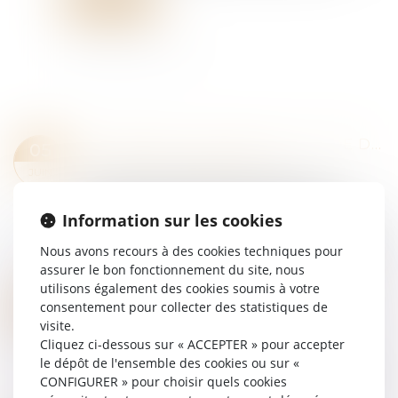
Lire la suite
ISOLEMENT JUDICIAIRE : PAS DE DÉLAI LÉGAL IMPOSÉ POUR STATUER SUR LE RECOURS
05
Droit pénal
/
Procédure pénale
JUIN
En matière de détention provisoire, une
personne mise en examen peut être placée
Information sur les cookies
sous le régime de l’isolement judiciaire. Ce
placement peut faire l’objet d’un recours devant
Nous avons recours à des cookies techniques pour
le...
assurer le bon fonctionnement du site, nous
Lire la suite
utilisons également des cookies soumis à votre
LUTTE CONTRE LES FRAUDES AUX AIDES PUBLIQUES : DE NOUVELLES MESURES VOTÉES AU PARLEMENT
04
consentement pour collecter des statistiques de
Droit pénal
/
Droit pénal des affaires
visite.
JUIN
Cliquez ci-dessous sur « ACCEPTER » pour accepter
Le texte - dans son intitulé même - est
le dépôt de l'ensemble des cookies ou sur «
ambitieux, les résultats seront-ils à la hauteur ?
CONFIGURER » pour choisir quels cookies
La proposition de loi "contre toutes les fraudes