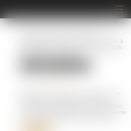
Proposition de loi visant à
renforcer l'autorité de la justice à
l'égard des mineurs délinquants
et de leurs parents
Droit pénal
Droit pénal des mineurs
Publié le :
26/05/2025
Source :
www.vie-publique.fr
Dérogation à l'excuse de minorité pour les jeunes
délinquants multirécidivistes et possibilité de
comparution immédiate dès 16 ans, responsabilité
civile solidaire et participation financière des parents
pour les dommages causés par leurs enfants...