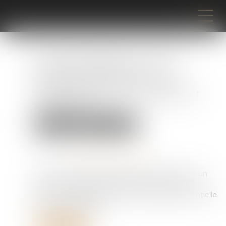
Procès équitable : les juges
doivent rechercher la
comparution de la victime
mineure avant de la dispenser
d’audience !
Droit pénal
Procédure pénale
Publié le :
12/06/2026
Source :
www.lemag-juridique.com
La Cour de cassation rappelle que le droit pour un
prévenu d’interroger ou de faire interroger les
témoins à charge constitue une garantie essentielle
du procès équitable...