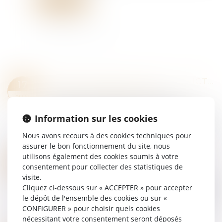
Lire la suite
PERTE DE GAINS FUTURS : LA VICTIME N'A PAS À RECHERCHER UN EMPLOI
17
Droit des dommages corporels
JUIN
Le principe de la réparation intégrale du
Information sur les cookies
préjudice impose que l'auteur d'un dommage en
répare toutes les conséquences, sans que la
Nous avons recours à des cookies techniques pour
victime ait à limiter son préjudice dans l'in...
assurer le bon fonctionnement du site, nous
Lire la suite
utilisons également des cookies soumis à votre
FRAUDE À MAPRIMERÉNOV' : SEPT CONDAMNÉS POUR ESCROQUERIE EN BANDE ORGANISÉE
17
consentement pour collecter des statistiques de
Droit pénal
/
Droit pénal des affaires
JUIN
visite.
Sept hommes ont été condamnés par le tribunal
Cliquez ci-dessous sur « ACCEPTER » pour accepter
correctionnel de Paris dans une affaire de fraude
le dépôt de l'ensemble des cookies ou sur «
aux aides du dispositif MaPrimeRénov'. Via un
CONFIGURER » pour choisir quels cookies
système pyramidal, la justice a est...
nécessitant votre consentement seront déposés