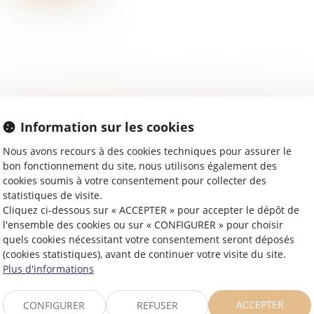
oit de la famille, des personnes et de leur patrimoine
Information sur les cookies
ux parents pratiquent l’instruction en famille pour leur
ars 2023, ils reçoivent une mise en demeure d’inscrire l
Nous avons recours à des cookies techniques pour assurer le
ns un établissement scolaire....
bon fonctionnement du site, nous utilisons également des
ire la suite
cookies soumis à votre consentement pour collecter des
statistiques de visite.
Cliquez ci-dessous sur « ACCEPTER » pour accepter le dépôt de
oit des dommages corporels
l'ensemble des cookies ou sur « CONFIGURER » pour choisir
e principe de la réparation intégrale du préjudice impos
quels cookies nécessitant votre consentement seront déposés
'un dommage en répare toutes les conséquences, sans q
(cookies statistiques), avant de continuer votre visite du site.
t à limiter son préjudice dans l'in...
Plus d'informations
ire la suite
ACCEPTER
CONFIGURER
REFUSER