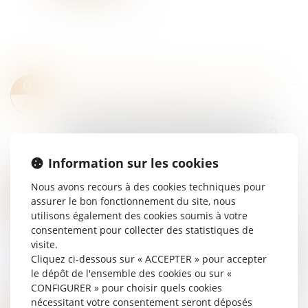
PROCÈS-VERBAL ÉLECTRONIQUE : PAS D’ATTESTATION DE CONFORMITÉ EXIGÉE
05
Droit pénal
/
Procédure pénale
JUIN
En matière d’amende forfaitaire routière, les
procès-verbaux électroniques obéissent à un
régime spécifique de dématérialisation. Leur
valeur probante n’est pas subordonnée à la...
Information sur les cookies
Lire la suite
Nous avons recours à des cookies techniques pour
VIOLENCES FAITES AUX FEMMES : FAUT-IL RÉFORMER L’INCAPACITÉ TOTALE DE TRAVAIL, OU PLUTÔT L’UTILISER CORRECTEMENT ?
05
assurer le bon fonctionnement du site, nous
Droit de la famille, des personnes et de leur
JUIN
utilisons également des cookies soumis à votre
patrimoine
/
Violences familiales
consentement pour collecter des statistiques de
Notion juridique précise, l’incapacité totale de
visite.
travail mériterait d’être appliquée différemment,
Cliquez ci-dessous sur « ACCEPTER » pour accepter
afin de mieux rendre compte de la durée de vie
le dépôt de l'ensemble des cookies ou sur «
gâchée des victimes de violence...
CONFIGURER » pour choisir quels cookies
Lire la suite
nécessitant votre consentement seront déposés