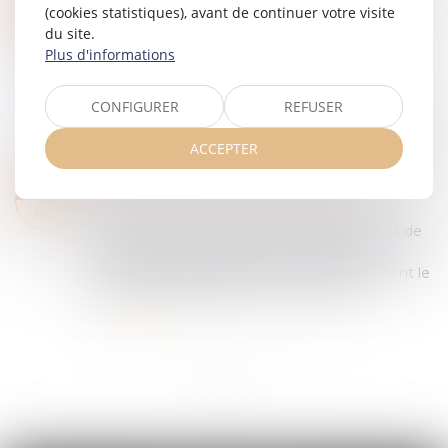
INFORMATION ET PROTECTION DES VICTIMES DE VIOLENCES SEXUELLES LORS DE LA LIBÉRATION DE LEUR AGRESSEUR : ADOPTION À L'AN
29
(cookies statistiques), avant de continuer votre visite
Droit de la famille, des personnes et de leur
du site.
MAI
patrimoine
/
Violences familiales
Plus d'informations
La proposition de loi visant à garantir
l’information et la protection effective des
CONFIGURER
REFUSER
victimes de violences sexuelles lors de la
libération de leur agresseur a été adoptée par le...
ACCEPTER
Lire la suite
LANCEMENT DE LA PLATEFORME DES IBAN SUSPECTS : UN NOUVEL OUTIL-CLÉ DE LUTTE CONTRE LA FRAUDE AUX PAIEMENTS
27
Droit pénal
/
Droit pénal des affaires
MAI
Le ministère de l'Économie, des Finances et de
la Souveraineté industrielle, énergétique et
numérique et la Banque de France annoncent le
lancement aujourd'hui 7 mai du fichier...
Lire la suite
...
...
<<
<
5
6
7
8
9
10
11
>
>>