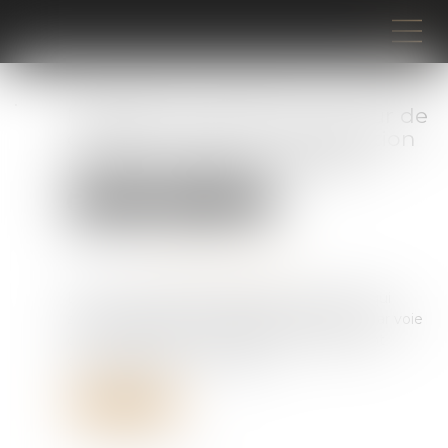
Nullités de procédure : la Cour de
cassation exige une désignation
précise des actes contestés
Droit pénal
Procédure pénale
Publié le :
29/05/2026
Source :
www.lemag-juridique.com
La Cour de cassation rappelle qu’une partie qui
sollicite l’annulation d’actes de procédure « par voie
de conséquence » doit identifier précisément
chacun des actes concernés...
Lire la suite