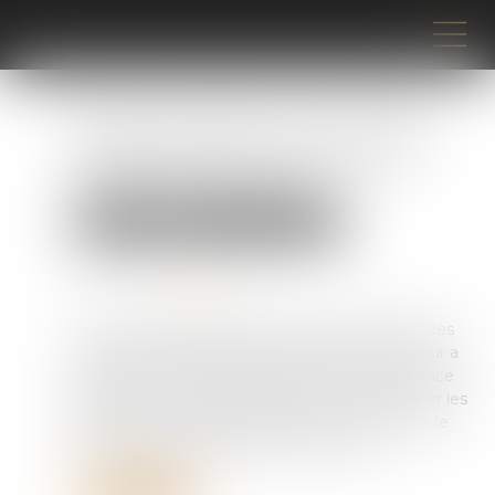
Mineurs violents : que prévoit
l'article 227-17 du Code pénal
contre les parents ?
Droit pénal
Droit pénal des mineurs
Publié le :
14/04/2025
Source :
www.cnews.fr
Face à la hausse des violences commises par des
mineurs, Bruno Retailleau, ministre de l'Intérieur a
rappelé ce mardi matin sur CNEWS que la France
disposait d'un arsenal juridique pour sanctionner les
parents de jeunes délinquants, invoquant l'article
227-17 du Code pénal. De quoi s'agit-il ?...
Lire la suite