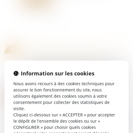
PROPOSITION DE LOI RENFORÇANT LA LUTTE CONTRE LES FRAUDES AUX AIDES PUBLIQUES
16
Droit pénal
/
Droit pénal des affaires
AVR.
La proposition de loi entend mieux lutter contre
les fraudes aux aides publiques, notamment en
Information sur les cookies
matière de rénovation énergétique (label RGE,
agrément "Mon accompagnateur Rénov',...
Nous avons recours à des cookies techniques pour
Lire la suite
assurer le bon fonctionnement du site, nous
VIOLENCES CONJUGALES : LE « CONTRÔLE COERCITIF » BIENTÔT DANS LE CODE PÉNAL ?
11
utilisons également des cookies soumis à votre
Droit de la famille, des personnes et de leur
consentement pour collecter des statistiques de
AVR.
patrimoine
/
Violences familiales
visite.
Cliquez ci-dessous sur « ACCEPTER » pour accepter
Le jeudi 20 mars 2025, la délégation aux droits
le dépôt de l'ensemble des cookies ou sur «
des femmes et la commission des Lois du Sénat
CONFIGURER » pour choisir quels cookies
auditionnaient des chercheurs, des magistrates