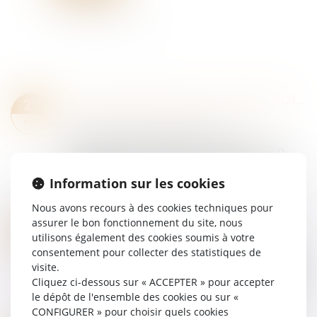
LA RECONNAISSANCE DU PRÉJUDICE PSYCHIQUE DES VICTIMES DE VIOLS COMME DOMMAGE CORPOREL
27
Droit des dommages corporels
/
Infraction
MAI
En matière de responsabilité civile
extracontractuelle, l’action en réparation d’un
dommage corporel se prescrit à compter de la
consolidation du dommage. Ce principe,
Information sur les cookies
consacré...
Nous avons recours à des cookies techniques pour
Lire la suite
assurer le bon fonctionnement du site, nous
HARCÈLEMENT CONJUGAL ET RETRAIT DE L’EXERCICE DE L’AUTORITÉ PARENTALE
26
utilisons également des cookies soumis à votre
Droit pénal
MAI
consentement pour collecter des statistiques de
L’autorité parentale est exercée dans l’intérêt de
visite.
l’enfant et peut faire l’objet d’un retrait lorsque le
Cliquez ci-dessous sur « ACCEPTER » pour accepter
comportement d’un parent compromet cet
le dépôt de l'ensemble des cookies ou sur «
intérêt. En application de l’art...
CONFIGURER » pour choisir quels cookies