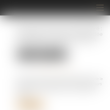
Mandat de dépôt à effet différé :
l’exécution provisoire est validée
sous réserve d’une motivation
renforcée du juge !
Droit pénal
Procédure pénale
Publié le :
21/05/2026
Source :
www.lemag-juridique.com
Saisi d’une QPC, le Conseil constitutionnel valide le
régime du mandat de dépôt à effet différé assorti
de l’exécution provisoire, tout en en resserrant
l’usage...
Lire la suite