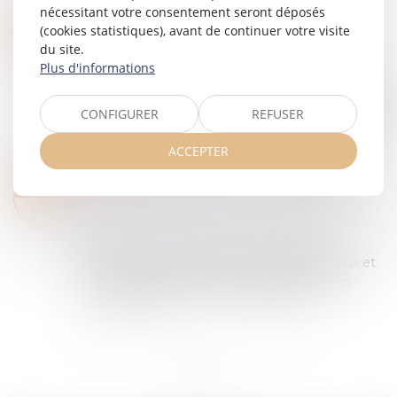
Lire la suite
nécessitant votre consentement seront déposés
VIOLENCES CONJUGALES : UNE AIDE FINANCIÈRE D’URGENCE POUR QUITTER LE DOMICILE EN SÉCURITÉ
21
(cookies statistiques), avant de continuer votre visite
Droit de la famille, des personnes et de leur
du site.
MAI
patrimoine
/
Violences familiales
Plus d'informations
Depuis le 1er décembre 2023, la Caf propose une
aide financière d’urgence (AVVC) pour permettre
CONFIGURER
REFUSER
aux personnes victimes de violences conjugales
de quitter rapidement leur domicil...
ACCEPTER
Lire la suite
ACCOUCHEMENT SOUS X : COMMENT CONCILIER DROIT AU SECRET ET ACCÈS AUX ORIGINES ?
19
Droit de la famille, des personnes et de leur
MAI
patrimoine
À l'heure où la recherche des origines de
naissance est facilitée par les réseaux sociaux et
par la pratique de plus en plus répandue des
tests génétiques, le Conseil national d...
Lire la suite
...
...
<<
<
6
7
8
9
10
11
12
>
>>