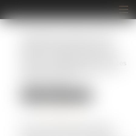
L’ACPR attire l’attention des
organismes financiers sur les
exigences réglementaires et
bonnes pratiques destinées à
prévenir l’utilisation de comptes
à des fins de blanchiment du
produit de fraudes ou
d’escroqueries
Droit pénal
Droit pénal des affaires
Publié le :
30/07/2025
Source :
acpr.banque-france.fr
Dans un contexte de hausse des arnaques
financières et autres fraudes, l’ACPR publie un