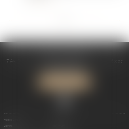
Lire la suite
...
...
<<
<
11
12
13
14
15
16
17
>
>>
AGATHE GÉREAU
7 Av. François Mitterrand, Les bureaux de l’étoile, 2è étage
72000 LE MANS
Tél :
07 66 44 04 22
NOUS LOCALISER
VOTRE AVOCATE
EXPERTISES
ACTUS
CONTACT