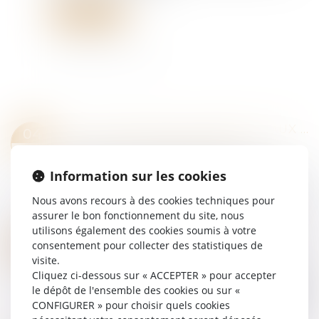
Lire la suite
LUTTE CONTRE LES FRAUDES AUX AIDES PUBLIQUES : DE NOUVELLES MESURES VOTÉES AU PARLEMENT
04
Droit pénal
/
Droit pénal des affaires
JUIN
Le texte - dans son intitulé même - est
Information sur les cookies
ambitieux, les résultats seront-ils à la hauteur ?
La proposition de loi "contre toutes les fraudes
Nous avons recours à des cookies techniques pour
aux aides publiques" a été définitive...
assurer le bon fonctionnement du site, nous
Lire la suite
utilisons également des cookies soumis à votre
RÉFORME DE LA JUSTICE PÉNALE DES MINEURS : LE SÉNAT ADOPTE DÉFINITIVEMENT LA PROPOSITION DE LOI
02
consentement pour collecter des statistiques de
Droit pénal
/
Droit pénal des mineurs
visite.
JUIN
Cliquez ci-dessous sur « ACCEPTER » pour accepter
La proposition de loi visant à restaurer l’autorité
le dépôt de l'ensemble des cookies ou sur «
de la justice à l’égard des mineurs délinquants et
CONFIGURER » pour choisir quels cookies
de leurs parents a été définitivement adoptée