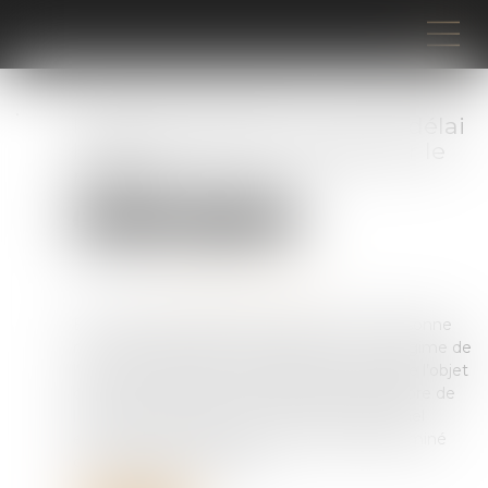
Isolement judiciaire : pas de délai
légal imposé pour statuer sur le
recours
Droit pénal
Procédure pénale
Publié le :
05/06/2025
Source :
www.lemag-juridique.com
En matière de détention provisoire, une personne
mise en examen peut être placée sous le régime de
l’isolement judiciaire. Ce placement peut faire l’objet
d’un recours devant le président de la chambre de
l’instruction. Le droit à un recours juridictionnel
effectif impose alors que ce recours soit examiné
dans un délai raisonnable...