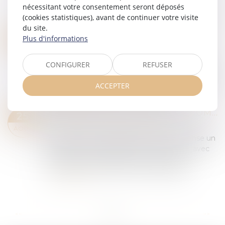
Ghosn ont été renvoyés devant le tribunal
nécessitant votre consentement seront déposés
correctionnel notamment des chefs de corrupti...
(cookies statistiques), avant de continuer votre visite
Lire la suite
du site.
REJET DES QPC SUR L’AUTO-BLANCHIMENT ET LA SOLIDARITÉ ENTRE CO-AUTEURS !
27
Plus d'informations
Droit pénal
/
Droit pénal des affaires
AOÛT
En l’espèce, un individu avait formé un pourvoi
CONFIGURER
REFUSER
contre un arrêt rendu par la Cour d’appel, qui
l’avait condamné pour les chefs d’escroquerie et
ACCEPTER
de blanchiment aggravés, assortis...
Lire la suite
LES INFRACTIONS SEXUELLES COMMISES PAR DES MINEURS SONT EN FORTE HAUSSE
25
Droit pénal
/
Droit pénal des mineurs
AOÛT
Un rapport du ministère de la Justice recense un
bond de 77 % des infractions en sept ans, avec
une très large majorité de mis en cause
masculins. Les 13-15 ans sont davantage r...
Lire la suite
...
...
<<
<
9
10
11
12
13
14
15
>
>>