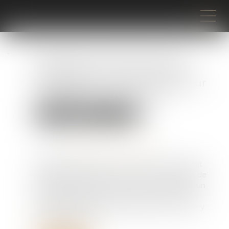
Exécution en France d’une
condamnation prononcée à
l’étranger : le rôle du procureur
est réaffirmé par la Cour !
Droit pénal
Procédure pénale
Publié le :
12/09/2025
Source :
www.lemag-juridique.com
Applicable depuis le 1er janvier 2004, le mandat
d’arrêt européen permet à l’autorité judiciaire de
l’État membre émetteur de se voir remettre un
individu présent dans un autre pays de l’Union
européenne pour qu’il soit jugé ou qu’il vienne y
exécuter sa peine...