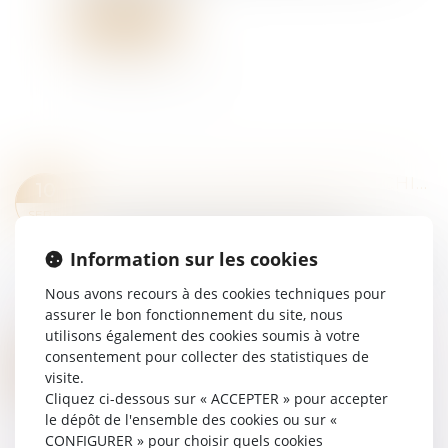
Lire la suite
LES MIS EN CAUSE POUR BLANCHIMENT DE CAPITAUX ET POUR FINANCEMENT DU TERRORISME ENREGISTRÉS PAR LES SERVICES DE SÉCURITÉ EN 2024 : RÉSULTATS PROVISOIRES
10
Droit pénal
/
Droit pénal des affaires
SEPT.
Dans le cadre des travaux du conseil
d’orientation de la lutte contre le blanchiment de
Information sur les cookies
capitaux et le financement du terrorisme
Nous avons recours à des cookies techniques pour
(COLB), et conformément aux
assurer le bon fonctionnement du site, nous
recommandations du G...
utilisons également des cookies soumis à votre
Lire la suite
consentement pour collecter des statistiques de
AFFAIRE GHOSN-DATI : RENVOI DEVANT LE TRIBUNAL CORRECTIONNEL POUR CORRUPTION ET TRAFIC D’INFLUENCE - LE CLUB DES JURISTES
03
visite.
Droit pénal
/
Droit pénal des affaires
SEPT.
Cliquez ci-dessous sur « ACCEPTER » pour accepter
La ministre de la Culture Mme Rachida Dati et
le dépôt de l'ensemble des cookies ou sur «
l’ancien patron de Renault-Nissan M. Carlos
CONFIGURER » pour choisir quels cookies