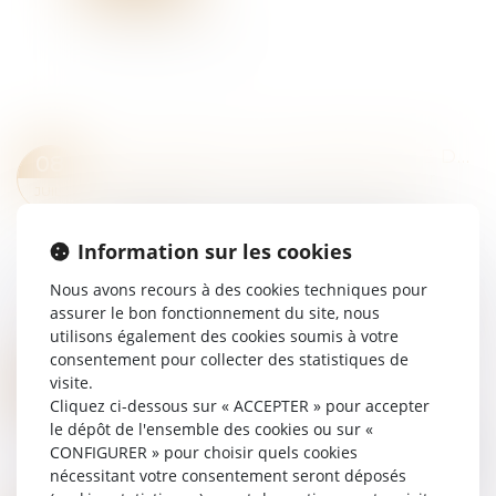
LA FRAUDE À LA COMMUNAUTÉ DE VIE ENTRAÎNE L’ANNULATION DE LA DÉCLARATION DE NATIONALITÉ
08
Droit de la famille, des personnes et de leur
JUIL.
patrimoine
L’acquisition de la nationalité française par
Information sur les cookies
mariage exige une communauté de vie
affective et matérielle au moment de la
Nous avons recours à des cookies techniques pour
déclaration. En cas de fraude, l’enregistrement
assurer le bon fonctionnement du site, nous
peut êt...
utilisons également des cookies soumis à votre
Lire la suite
consentement pour collecter des statistiques de
PRINCIPE « NON BIS IN IDEM » : PRÉCISIONS SUR LES CONDITIONS D’APPLICATION DU CUMUL DES PEINES
07
visite.
Droit pénal
Cliquez ci-dessous sur « ACCEPTER » pour accepter
JUIL.
le dépôt de l'ensemble des cookies ou sur «
Conformément au principe « non bis in idem »
CONFIGURER » pour choisir quels cookies
(ou « ne bis in idem »), nul ne peut être poursuivi
nécessitant votre consentement seront déposés
ni condamné deux fois pour les mêmes faits...