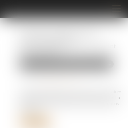
Donation: quelle est cette
nouvelle obligation
administrative qui a finalement
été reportée?
Droit de la famille, des personnes et de leur patrimoine
Publié le :
11/07/2025
Source :
www.notretemps.com
La déclaration papier des dons manuels et des dons
de sommes d'argent reste autorisée en France. La
date limite du 1er juillet 2025 n'est finalement plus
d'actualité...
Lire la suite