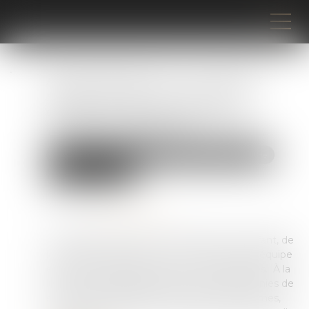
Affaire Bétharram : comment
réagir quand son enfant se
confie sur des violences de
l’équipe éducative ?
Droit de la famille, des personnes et de leur patrimoine
Violences familiales
Publié le :
11/07/2025
Source :
www.doctissimo.fr
La révélation d’une violence subie par un enfant, de
la part d’un professeur ou d’un membre de l’équipe
éducative, constitue un choc pour les familles. À la
lumière de l’affaire Bétharram, où des décennies de
silence ont cédé la place à la parole des victimes,