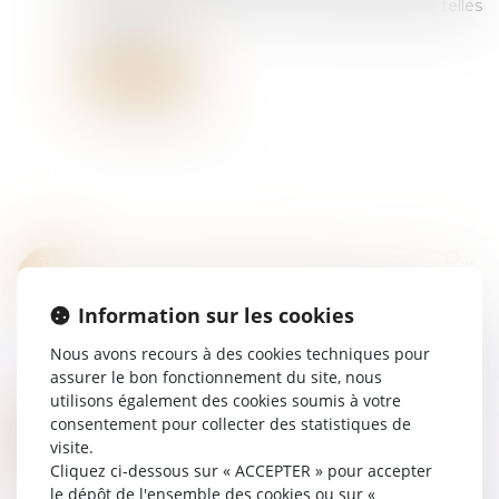
une question s’impose : comment accueillir de telles
révélations ?...
Lire la suite
QUELLE COMPÉTENCE DU JUGE DE L’APPLICATION DES PEINES SPÉCIALISÉ EN MATIÈRE DE TERRORISME POUR LES INFRACTIONS CONNEXES ?
18
Droit pénal
/
Procédure pénale
JUIL.
Information sur les cookies
Selon les articles 706-16, 706-17 et 706-22-1 du
Code de procédure pénale, le juge de
Nous avons recours à des cookies techniques pour
l’application des peines spécialisé en matière de
assurer le bon fonctionnement du site, nous
terrorisme est exclusivement compétent po...
utilisons également des cookies soumis à votre
Lire la suite
consentement pour collecter des statistiques de
TUTELLE ET CONFLIT FAMILIAL : QUELLE PLACE POUR LA FAMILLE ?
16
visite.
Droit de la famille, des personnes et de leur
JUIL.
Cliquez ci-dessous sur « ACCEPTER » pour accepter
patrimoine
le dépôt de l'ensemble des cookies ou sur «