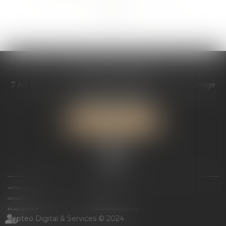
...
...
<<
<
13
14
15
16
17
18
19
>
>>
AGATHE GÉREAU
7 Av. François Mitterrand, Les bureaux de l’étoile, 2è étage
72000 LE MANS
Tél :
07 66 44 04 22
NOUS LOCALISER
VOTRE AVOCATE
EXPERTISES
ACTUS
CONTACT
PLAN DU SITE
MENTIONS LÉGALES
Septeo Digital & Services © 2024